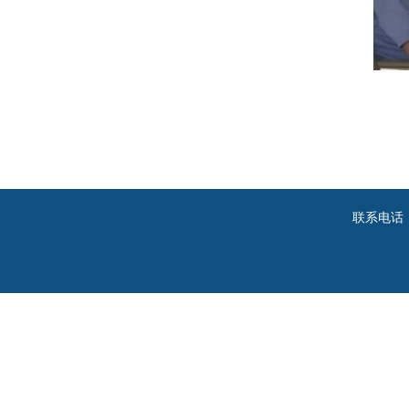
联系电话：0