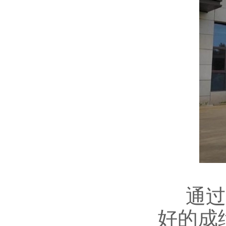
通过
好的成