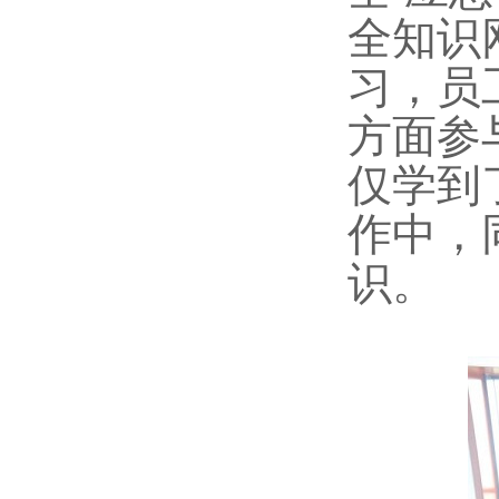
全知识
习，员
方面参
仅学到
作中，
识。