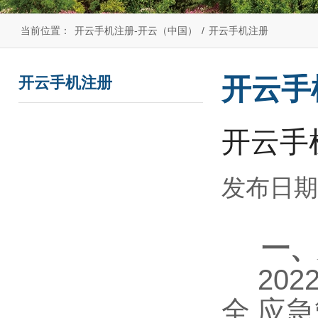
当前位置：
开云手机注册-开云（中国）
/
开云手机注册
开云手
开云手机注册
开云手
发布日期：
一
202
全 应