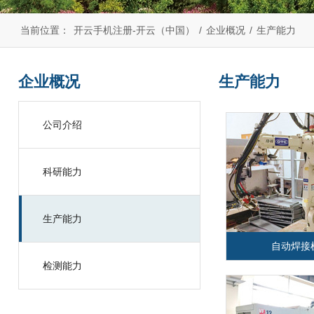
当前位置：
开云手机注册-开云（中国）
/
企业概况
/
生产能力
企业概况
生产能力
公司介绍
科研能力
生产能力
自动焊接
检测能力