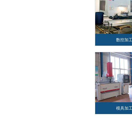
数控加
模具加