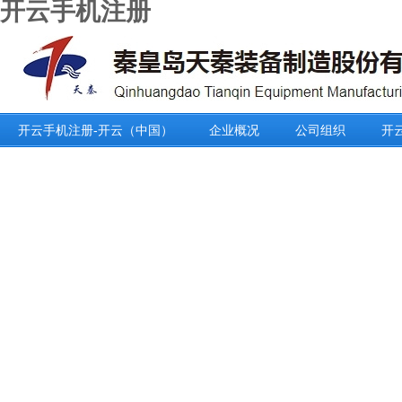
开云手机注册
开云手机注册-开云（中国）
企业概况
公司组织
开