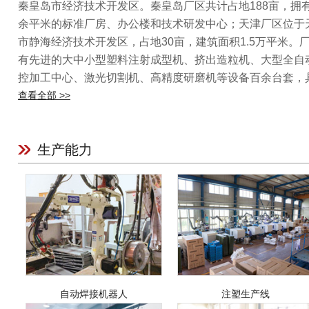
秦皇岛市经济技术开发区。秦皇岛厂区共计占地188亩，拥有
余平米的标准厂房、办公楼和技术研发中心；天津厂区位于
市静海经济技术开发区，占地30亩，建筑面积1.5万平米。
有先进的大中小型塑料注射成型机、挤出造粒机、大型全自
控加工中心、激光切割机、高精度研磨机等设备百余台套，
各种型号注塑产品的生产能力和大型复杂精密机械加工能力
查看全部 >>
司于2020年在创业板上市，股票代码300922。
生产能力
自动焊接机器人
注塑生产线