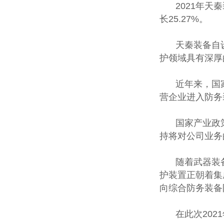
2021年天
长
25.27%
。
天秦装备自
护领域具有深厚
近年来，国
营企业进入防务
国家产业政
持将对公司业务
随着武器装
护装置正朝着集
向综合防务装备
在此次
2021