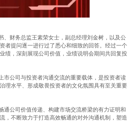
书、财务总监王素荣女士，副总经理刘金树，以及公
资者提问逐一进行过了悉心和细致的回答。经过一个
业绩，深刻展现公司价值，业绩说明会期间共回复投
上市公司与投资者沟通交流的重要载体，是投资者读
治理水平、形成敬畏投资者的文化氛围具有至关重要
畅通公司价值传递、构建市场交流桥梁的有力证明和
流，不断致力于打造高效畅通的对外沟通机制，塑造