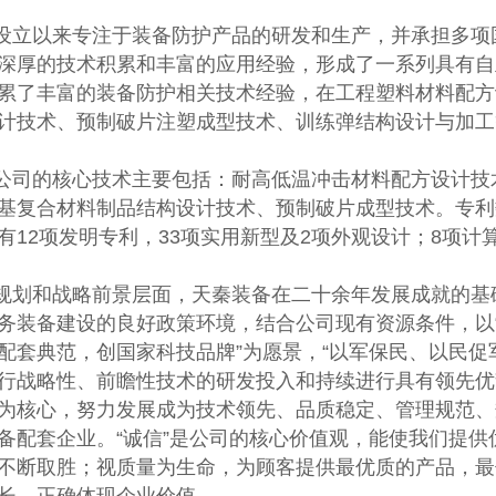
设立以来专注于装备防护产品的研发和生产，并承担多项
深厚的技术积累和丰富的应用经验，形成了一系列具有自
累了丰富的装备防护相关技术经验，在工程塑料材料配方
计技术、预制破片注塑成型技术、训练弹结构设计与加工
公司的核心技术主要包括：耐高低温冲击材料配方设计技
基复合材料制品结构设计技术、预制破片成型技术。专利
有
12
项发明专利，
33
项实用新型及
2
项外观设计；
8
项计
规划和战略前景层面，天秦装备在二十余年发展成就的基础
务装备建设的良好政策环境，结合公司现有资源条件，以“
配套典范，创国家科技品牌”为愿景，“以军保民、以民促
行战略性、前瞻性技术的研发投入和持续进行具有领先优
为核心，努力发展成为技术领先、品质稳定、管理规范、
备配套企业。
“
诚信
”
是公司的核心价值观，能使我们提供
不断取胜；视质量为生命，为顾客提供最优质的产品，最