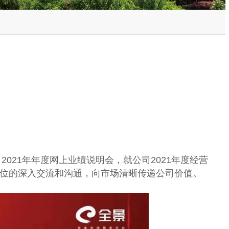
了
2021
年年度网上业绩说明会，就公司
2021
年度经营
位的深入交流和沟通，向市场清晰传递公司价值。