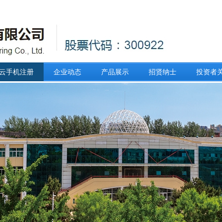
云手机注册
企业动态
产品展示
招贤纳士
投资者