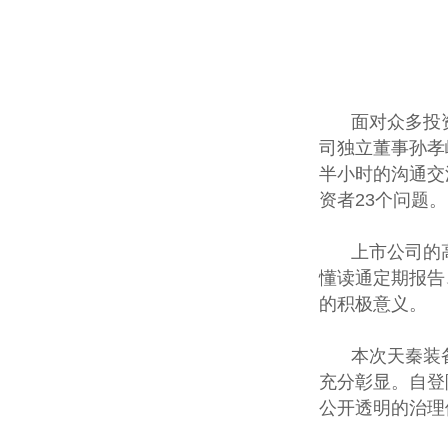
面对众多投
司独立董事孙孝
半小时的沟通交
资者
23
个问题。
上市公司的
懂读通定期报告
的积极意义。
本次天秦装
充分彰显。自登
公开透明的治理