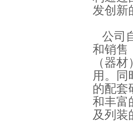
发创新
公司
和销售
（器材
用。同
的配套
和丰富
及列装