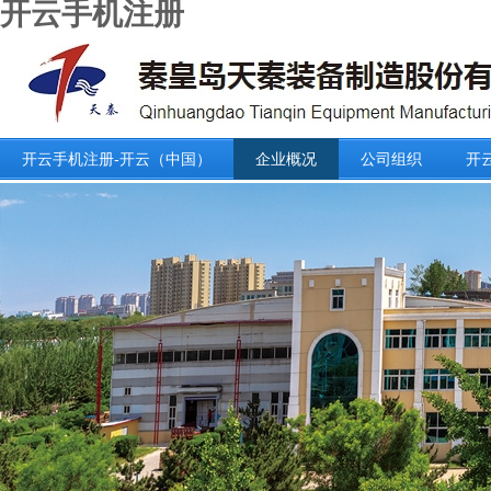
开云手机注册
开云手机注册-开云（中国）
企业概况
公司组织
开