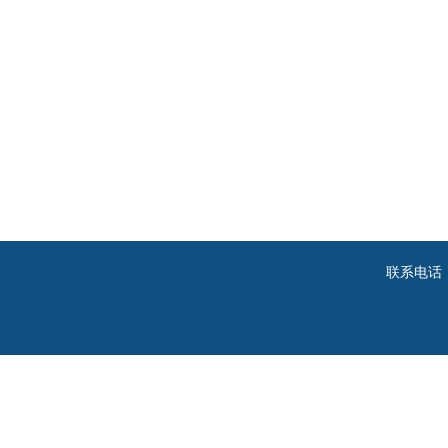
联系电话：0