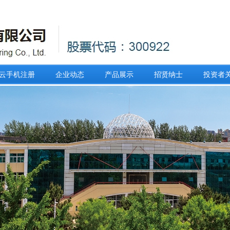
云手机注册
企业动态
产品展示
招贤纳士
投资者