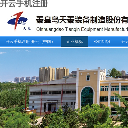
开云手机注册
开云手机注册-开云（中国）
企业概况
公司组织
开