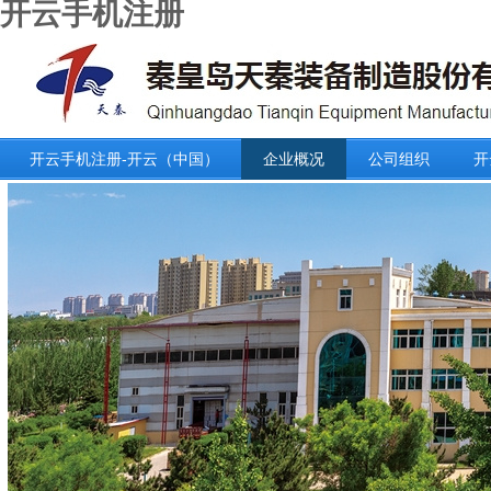
开云手机注册
开云手机注册-开云（中国）
企业概况
公司组织
开