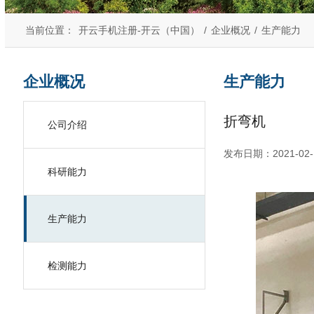
当前位置：
开云手机注册-开云（中国）
/
企业概况
/
生产能力
企业概况
生产能力
折弯机
公司介绍
发布日期：2021-02-
科研能力
生产能力
检测能力