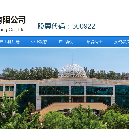
云手机注册
企业动态
产品展示
招贤纳士
投资者