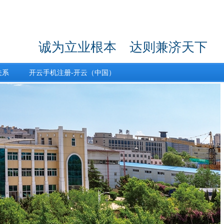
诚为立业根本 达则兼济天下
关系
开云手机注册-开云（中国）