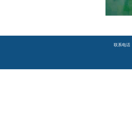
联系电话：0